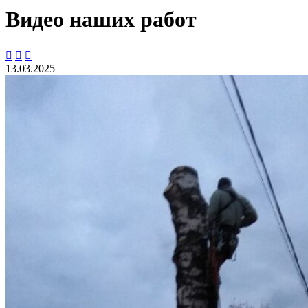
Видео наших работ



13.03.2025